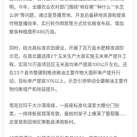
明。今年，全疆农业农村部门围绕“地在哪”“种什么”“水怎
么供”等问题，通过复垦撂荒地、开发后备耕地资源和提高
作物复播效率、实行轮作倒茬等方式优化粮食布局、增加
粮食种植面积480万亩。
同时，结合高标准农田建设，开展了百万亩水肥精准调控
示范。在南北疆选择2个玉米生产大县实施玉米单产提升工
程，实现10万亩项目区玉米亩均单产提高100公斤左右。还
在23个县市整建制推进粮油主要作物大面积单产提升行
动，目标单产提高10%以上，示范引领带动全疆粮油主要作
物均衡增产和效益提升。
塔克拉玛干大沙漠南缘，一座座标准化温室大棚分门别
类，一排排新居错落有致，屋前的架子上缠满了葡萄藤……
这里是和田地区策勒县津南新村。