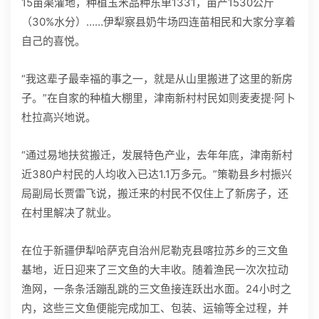
15亩渠灌地，种植玉米品种东单1331，亩产1530公斤
（30%水分）……伊犁察县奶牛场四连苗相民和大家分享着
自己的喜悦。
“我这辈子最幸福的事之一，就是从山里搬进了这里的新房
子。”在自家的种植大棚里，津南新村村民如则麦麦提·阿卜
杜拉高兴地说。
“通过易地扶贫搬迁，发展特色产业，去年年底，津南新村
近380户村民的人均收入已达1.1万多元。”策勒县乡村振兴
局副局长贾雷飞说，搬迁来的村民不仅住上了新房子，还
在村里解决了就业。
在位于新疆伊犁哈萨克自治州尼勒克县喀拉苏乡的三文鱼
基地，近日迎来了三文鱼的大丰收。随着渔民一次次拉动
渔网，一条条活蹦乱跳的三文鱼接连跃出水面。24小时之
内，这些三文鱼便能完成加工、包装、运输等全过程，并