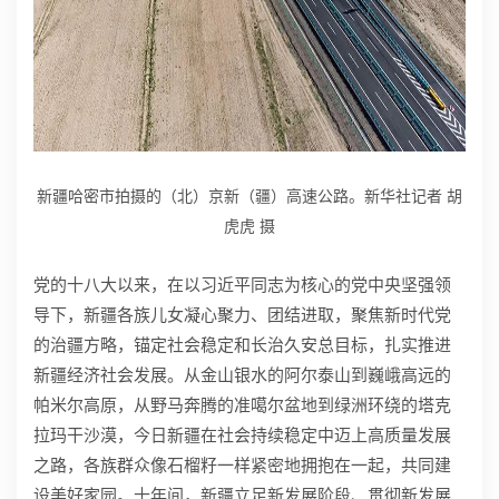
新疆哈密市拍摄的（北）京新（疆）高速公路。新华社记者 胡
虎虎 摄
党的十八大以来，在以习近平同志为核心的党中央坚强领
导下，新疆各族儿女凝心聚力、团结进取，聚焦新时代党
的治疆方略，锚定社会稳定和长治久安总目标，扎实推进
新疆经济社会发展。从金山银水的阿尔泰山到巍峨高远的
帕米尔高原，从野马奔腾的准噶尔盆地到绿洲环绕的塔克
拉玛干沙漠，今日新疆在社会持续稳定中迈上高质量发展
之路，各族群众像石榴籽一样紧密地拥抱在一起，共同建
设美好家园。十年间，新疆立足新发展阶段、贯彻新发展