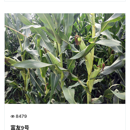
8479
富友9号