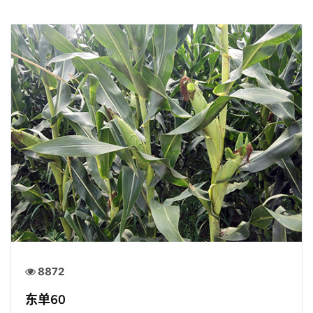
8872
东单60