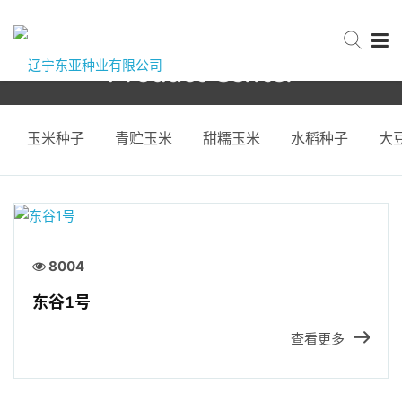
Product Center
网站首页
首页
产品中心
杂粮种子
玉米种子
青贮玉米
甜糯玉米
水稻种子
大
关于东亚
新闻中心
8004
东谷1号
产品中心
查看更多
服务与支持