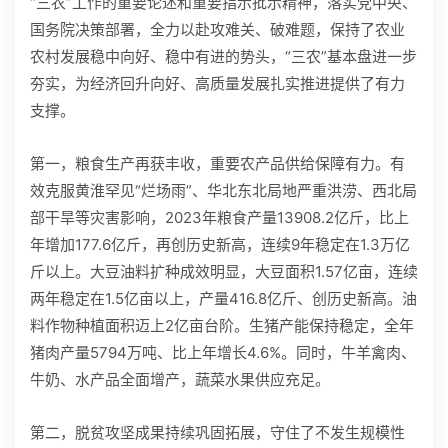
“三农”工作的重要论述和重要指示批示精神，落实党中央、
国务院决策部署，全力以赴攻难关、破难题，保持了农业
农村发展稳中向好、稳中有进的势头，“三农”基本盘进一步
夯实，为经济回升向好、高质量发展扎实推进提供了有力
支撑。
第一，粮食生产再获丰收，重要农产品供给保障有力。有
效克服黄淮罕见“烂场雨”、华北东北局地严重洪涝、西北局
部干旱等灾害影响，2023年粮食产量13908.2亿斤，比上
年增加177.6亿斤，再创历史新高，连续9年稳定在1.3万亿
斤以上。大豆油料扩种成效明显，大豆面积1.57亿亩，连续
两年稳定在1.5亿亩以上，产量416.8亿斤、创历史新高。油
料作物种植面积迈上2亿亩台阶。生猪产能保持稳定，全年
猪肉产量5794万吨、比上年增长4.6%。同时，牛羊禽肉、
牛奶、水产品全面增产，蔬菜水果供应充足。
第二，脱贫攻坚成果持续巩固拓展，守住了不发生规模性