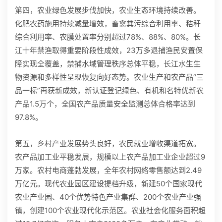
第四，农业绿色发展步伐加快，农业生态环境持续改善。
化肥农药施用持续减量增效，畜禽粪污综合利用率、秸秆
综合利用率、农膜处置率分别超过78%、88%、80%。长
江十年禁渔取得重要阶段性成效，23万多退捕渔民安置保
障实现全覆盖，禁捕水域管理秩序总体平稳，长江水生生
物资源和多样性呈现恢复向好态势。农业生产和农产品“三
品一标”再获新成效，新认证登记绿色、有机和名特优新农
产品1.5万个，全国农产品质量安全监测总体合格率达到
97.8%。
第五，乡村产业发展势头良好，农民就业增收渠道拓宽。
农产品加工业平稳发展，规模以上农产品加工业企业超过9
万家。农村电商蓬勃发展，全年农村网络零售额达到2.49
万亿元。现代农业园区建设提档升级，新建50个国家现代
农业产业园、40个优势特色产业集群、200个农业产业强
镇，创建100个农业现代化示范区。农业社会化服务面积超