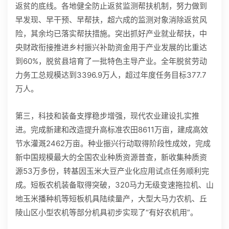
返贫的底线。各地健全防止返贫监测帮扶机制，努力做到
早发现、早干预、早帮扶，超六成的监测对象消除返贫风
险，其余均已落实帮扶措施。突出抓好产业就业帮扶，中
央财政衔接推进乡村振兴补助资金用于产业发展的比重达
到60%，脱贫县培育了一批特色主导产业。全年脱贫劳动
力务工总规模达到3396.9万人，超过年度任务目标377.7
万人。
第三，科技和装备支撑稳步增强，现代农业建设扎实推
进。完成新建和改造提升高标准农田8611万亩，建成高效
节水灌溉2462万亩。种业振兴行动取得阶段性成效，完成
新中国规模最大的全国农业种质资源普查，新收集种质资
源53万多份，转基因玉米大豆产业化应用试点任务顺利完
成。短板农机装备取得突破，320马力无级变速拖拉机、山
地玉米播种机等短板机具陆续量产，大型大马力农机、丘
陵山区小型农机等部分机具初步实现了“有好农机用”。