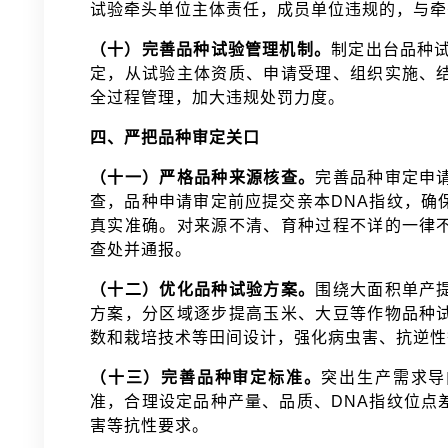
试验牵头单位主体责任，成员单位违规的，与
（十）完善品种试验管理机制。
制定出台品种试
定，从试验主体资质、申请受理、组织实施、
全过程管理，加大违规处罚力度。
四、严把品种审定关口
（十一）严格品种来源核查。
完善品种审定申
查，品种申请审定前应提交亲本DNA指纹，确
真实准确。对来源不清、育种过程不详的一律
查处并通报。
（十二）优化品种试验方案。
围绕大面积单产
方案，分区域逐步提高玉米、大豆等作物品种
数和栽培技术等田间设计，强化病虫害、抗逆
（十三）完善品种审定标准。
突出生产需求导
准，合理设定品种产量、品质、DNA指纹位点
害等抗性要求。