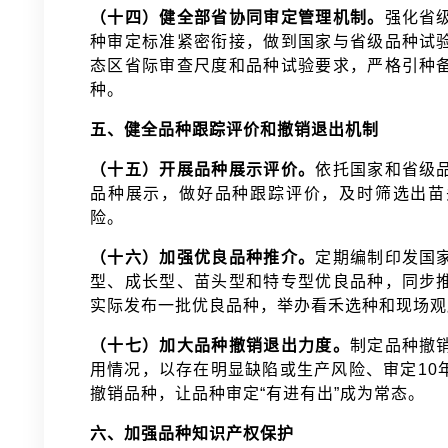
（十四）健全部省协同审定管理机制。
强化省
种审定标准紧密衔接，做到国家与省级品种试
态区省际审查尺度和品种试验要求，严格引种
种。
五、健全品种跟踪评价和撤销退出机制
（十五）开展品种展示评价。
依托国家和省级
品种展示，做好品种跟踪评价，及时筛选出苗
险。
（十六）加强优良品种推介。
定期编制印发国
型、成长型、苗头型和特专型优良品种，同步
实际发布一批优良品种，举办看禾选种和现场
（十七）加大品种撤销退出力度。
制定品种撤
用情况，以存在明显缺陷或生产风险、审定10
撤销品种，让品种审定“有进有出”成为常态。
六、加强品种知识产权保护