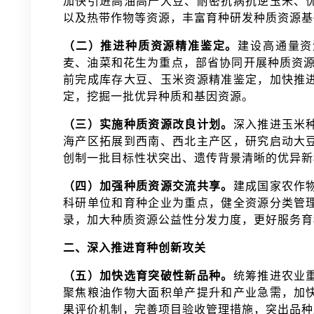
加快引进高油高产大豆、耐密抗病抗逆玉米、
以及热带作物等资源，丰富育种研发种质资源
（二）推进种质资源精准鉴定。
建设高通量资
麦、油菜和花生为重点，部省协同开展种质资源
前完成库存大豆、玉米资源精准鉴定，加快推
定，挖掘一批优异种质和基因资源。
（三）实施种质资源改良计划。
深入推进玉米
海产区拓展到西南、西北主产区，研究启动大
创制一批目标性状突出、遗传背景清晰的优异
（四）加强种质资源交流共享。
建成国家农作
科研单位和育种企业为重点，健全资源分类管
录，加大种质资源公益性分发力度，更好服务
二、深入推进育种创新攻关
（五）加快选育突破性新品种。
统筹推进农业
聚焦粮油作物大面积单产提升和产业急需，加
果评价机制，完善项目验收管理措施，突出品