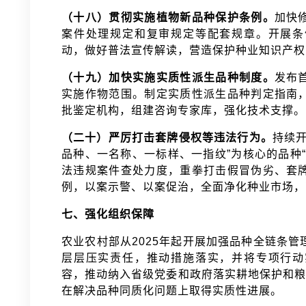
（十八）贯彻实施植物新品种保护条例。
加快
案件处理规定和复审规定等配套规章。开展条
动，做好普法宣传解读，营造保护种业知识产
（十九）加快实施实质性派生品种制度。
发布
实施作物范围。制定实质性派生品种判定指南
批鉴定机构，组建咨询专家库，强化技术支撑
（二十）严厉打击套牌侵权等违法行为。
持续
品种、一名称、一标样、一指纹”为核心的品种
法违规案件查处力度，重拳打击假冒伪劣、套
例，以案示警、以案促治，全面净化种业市场
七、强化组织保障
农业农村部从2025年起开展加强品种全链条
层层压实责任，推动措施落实，并将专项行动
容，推动纳入省级党委和政府落实耕地保护和粮
在解决品种同质化问题上取得实质性进展。