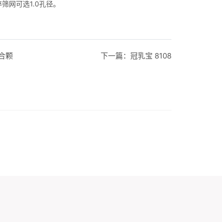
筛网可选1.0孔径。
合颗
下一篇：
冠乳宝 8108