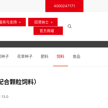
4000247171
服务与支持
招贤纳士
官方商城
菜种子
花草种子
肥料
饲料
食品
配合颗粒饲料）
13.0