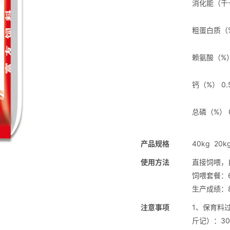
消化能（千卡
粗蛋白质（%）
赖氨酸（%）≥
钙（%） 0.5
总磷（%） 0
产品规格
40kg 20k
使用方法
直接饲喂，
饲喂套餐：6
生产成绩：
注意事项
1、保育料
斤记）：30: