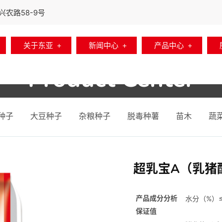
农路58-9号
关于东亚
新闻中心
产品中心
Product Center
首页
产品中心
饲料
种子
大豆种子
杂粮种子
脱毒种薯
苗木
蔬
超乳宝A（乳猪
产品成分分析
水分（%）≤ 
保证值