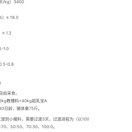
/kg）3400
≥ 18.0
 1.2
-1.0
.5-0.8
g
自由采食。
kg教槽料+40kg超乳宝A
80日龄，猪体重75斤。
过渡到小猪料，需要过渡3天，过渡进程为（以100
70、50:50、70:30、100:0。